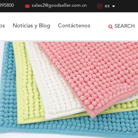
895800

sales2@goodseller.com.cn

es
os
Noticias y Blog
Contáctenos
SEARCH