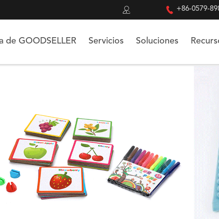


+86-0579-89
ca de GOODSELLER
Servicios
Soluciones
Recurs