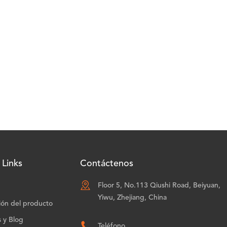
 Links
Contáctenos

Floor 5, No.113 Qiushi Road, Beiyuan,
Yiwu, Zhejiang, China
ión del producto
s y Blog

Teléfono