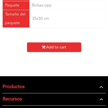
Paquete
Bolsas opp
Tamaño del
35x50 cm
paquete
Add to cart
Productos
Recursos