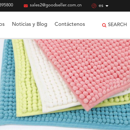
895800

sales2@goodseller.com.cn

es
os
Noticias y Blog
Contáctenos
SEARCH