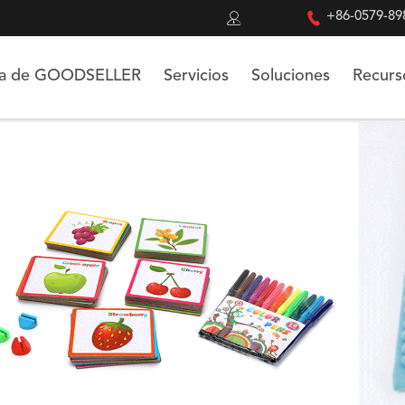


+86-0579-89
ca de GOODSELLER
Servicios
Soluciones
Recurs