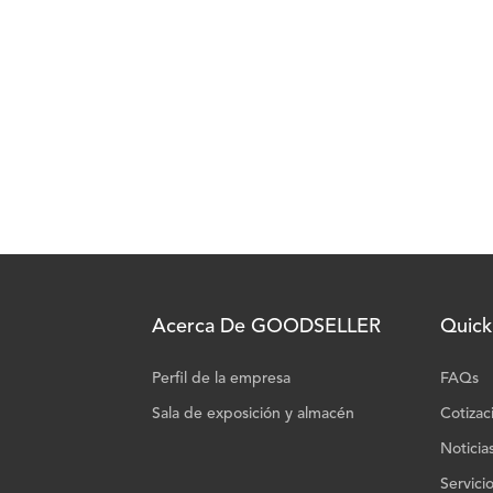
Acerca De GOODSELLER
Quick
Perfil de la empresa
FAQs
Sala de exposición y almacén
Cotizac
Noticia
Servici