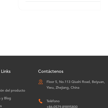
 Links
Contáctenos

Floor 5, No.113 Qiushi Road, Beiyuan,
Yiwu, Zhejiang, China
ión del producto
s y Blog

Teléfono
os
+86-0579-89895800