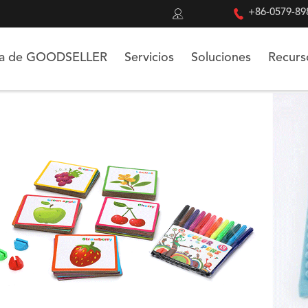


+86-0579-89
ca de GOODSELLER
Servicios
Soluciones
Recurs