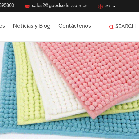
895800

sales2@goodseller.com.cn

es
os
Noticias y Blog
Contáctenos
SEARCH