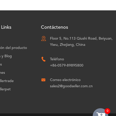
 Links
Contáctenos

Floor 5, No.113 Qiushi Road, Beiyuan,
Yiwu, Zhejiang, China
ión del producto
s y Blog

Teléfono
os
+86-0579-89895800
nes

Correo electrónico
lertrade
sales2@goodseller.com.cn
lerpet
0