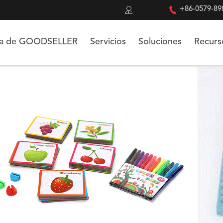


+86-0579-89
ca de GOODSELLER
Servicios
Soluciones
Recurs