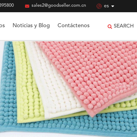
895800

sales2@goodseller.com.cn

es
os
Noticias y Blog
Contáctenos
SEARCH