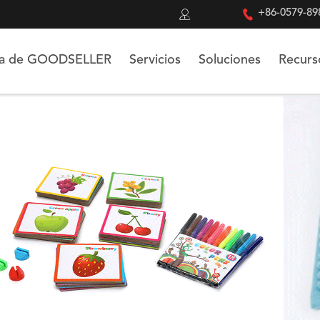


+86-0579-89
ca de GOODSELLER
Servicios
Soluciones
Recurs