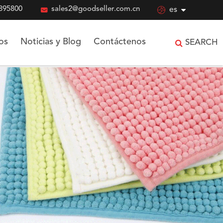
895800

sales2@goodseller.com.cn

es
os
Noticias y Blog
Contáctenos
SEARCH