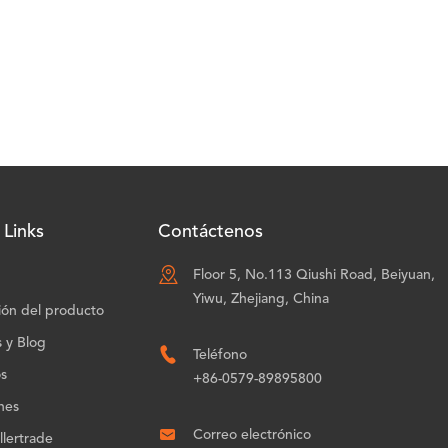
 Links
Contáctenos

Floor 5, No.113 Qiushi Road, Beiyuan,
Yiwu, Zhejiang, China
ión del producto
s y Blog

Teléfono
os
+86-0579-89895800
nes

Correo electrónico
lertrade