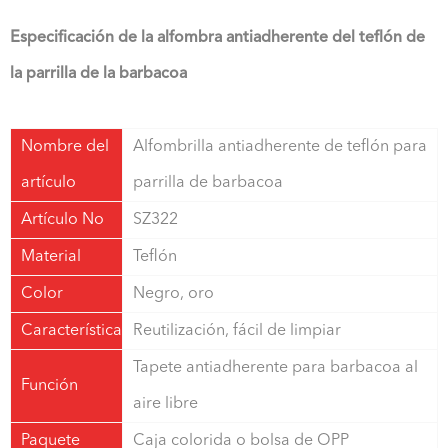
Especificación de la alfombra antiadherente del teflón de
la parrilla de la barbacoa
Nombre del
Alfombrilla antiadherente de teflón para
artículo
parrilla de barbacoa
Artículo No
SZ322
Material
Teflón
Color
Negro, oro
Característica
Reutilización, fácil de limpiar
Tapete antiadherente para barbacoa al
Función
aire libre
Paquete
Caja colorida o bolsa de OPP