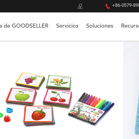


+86-0579-89
ca de GOODSELLER
Servicios
Soluciones
Recurs