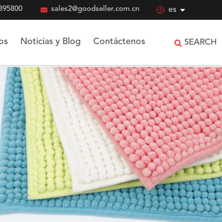
895800

sales2@goodseller.com.cn

es
os
Noticias y Blog
Contáctenos
SEARCH