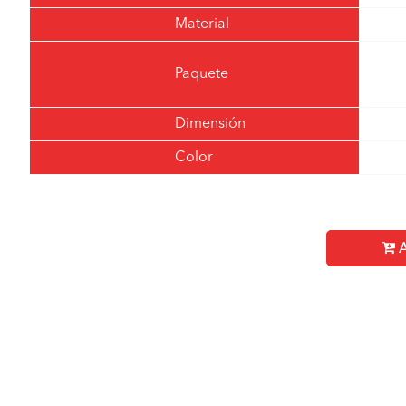
Material
Paquete
Dimensión
Color
A