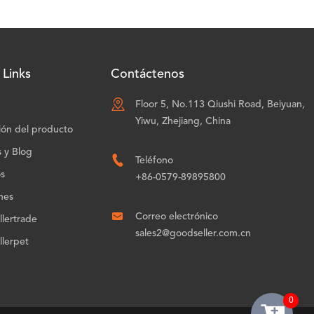
 Links
Contáctenos

Floor 5, No.113 Qiushi Road, Beiyuan,
Yiwu, Zhejiang, China
ión del producto
s y Blog

Teléfono
os
+86-0579-89895800
nes

Correo electrónico
lertrade
sales2@goodseller.com.cn
lerpet
0