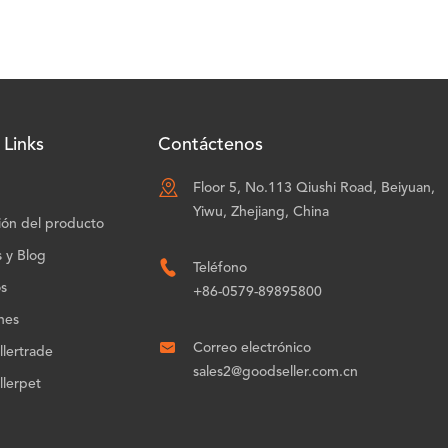
 Links
Contáctenos

Floor 5, No.113 Qiushi Road, Beiyuan,
Yiwu, Zhejiang, China
ión del producto
s y Blog

Teléfono
os
+86-0579-89895800
nes

Correo electrónico
lertrade
sales2@goodseller.com.cn
lerpet