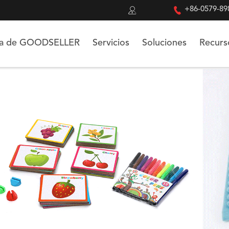


+86-0579-89
ca de GOODSELLER
Servicios
Soluciones
Recurs