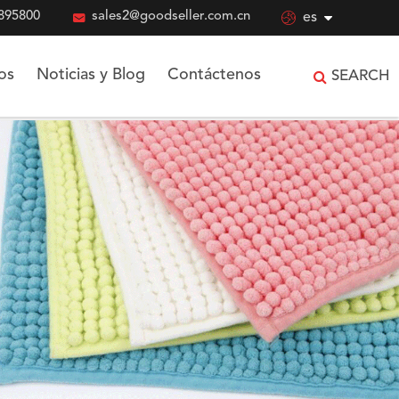
895800

sales2@goodseller.com.cn

es
os
Noticias y Blog
Contáctenos
SEARCH