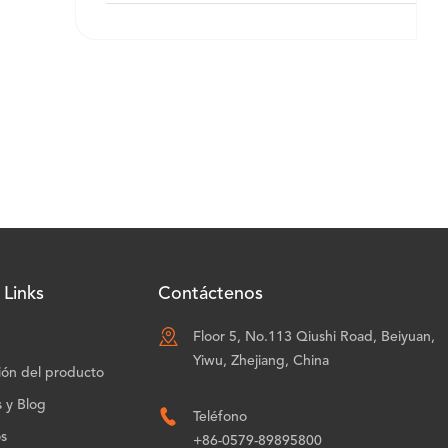
 Links
Contáctenos

Floor 5, No.113 Qiushi Road, Beiyuan,
Yiwu, Zhejiang, China
ión del producto
s y Blog

Teléfono
os
+86-0579-89895800