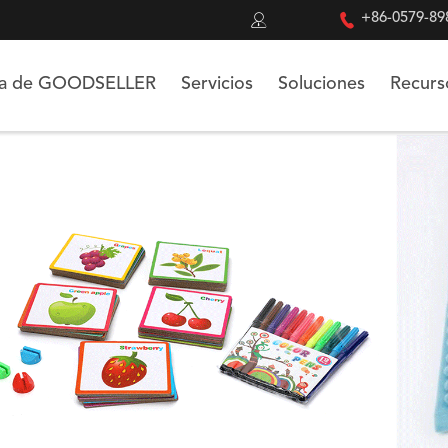


+86-0579-89
ca de GOODSELLER
Servicios
Soluciones
Recurs