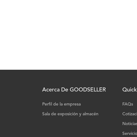
Acerca De GOODSELLER
Quick
Perfil de la empresa
FAQs
Sala de exposición y almacén
Cotizac
Noticia
Servici