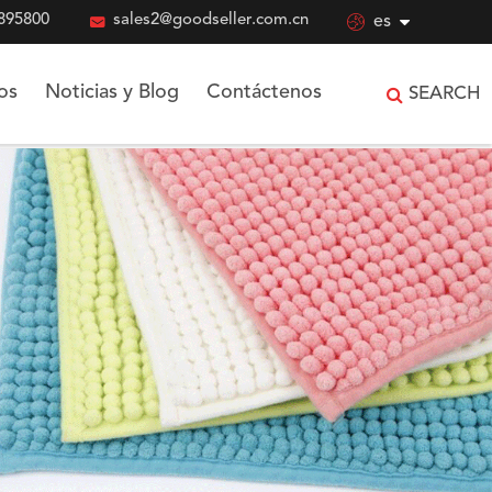
895800

sales2@goodseller.com.cn

es
os
Noticias y Blog
Contáctenos
SEARCH