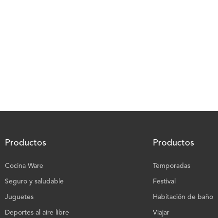
Productos
Productos
Cocina Ware
Temporadas
Seguro y saludable
Festival
Juguetes
Habitación de baño
Deportes al aire libre
Viajar