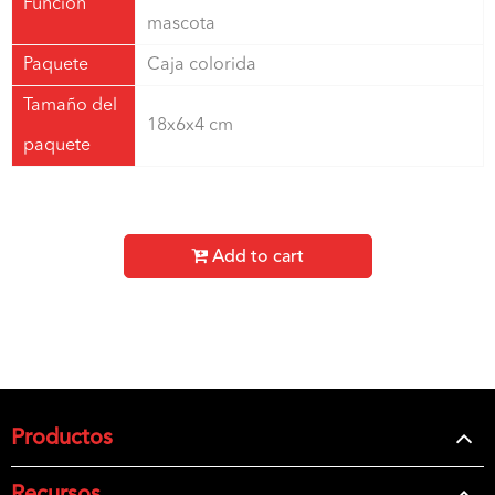
Función
mascota
Paquete
Caja colorida
Tamaño del
18x6x4 cm
paquete
Add to cart
Productos