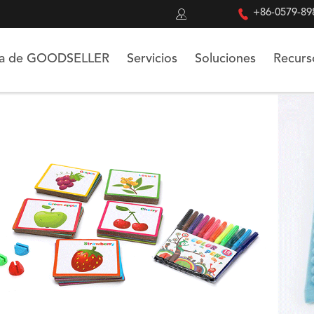


+86-0579-89
ca de GOODSELLER
Servicios
Soluciones
Recurs