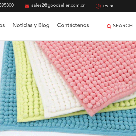
895800

sales2@goodseller.com.cn

es
os
Noticias y Blog
Contáctenos
SEARCH