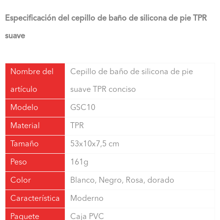
Especificación del cepillo de baño de silicona de pie TPR
suave
Nombre del
Cepillo de baño de silicona de pie
artículo
suave TPR conciso
Modelo
GSC10
Material
TPR
Tamaño
53x10x7,5 cm
Peso
161g
Color
Blanco, Negro, Rosa, dorado
Característica
Moderno
Paquete
Caja PVC