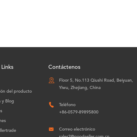
 Links
Contáctenos

Floor 5, No.113 Qiushi Road, Beiyuan,
Yiwu, Zhejiang, China
ión del producto
s y Blog

Teléfono
os
+86-0579-89895800
nes

Correo electrónico
lertrade
sales2@goodseller.com.cn