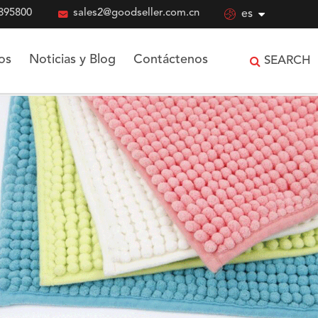
895800

sales2@goodseller.com.cn

es
os
Noticias y Blog
Contáctenos
SEARCH