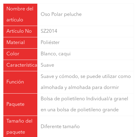
Nombre del
Oso Polar peluche
artículo
Artículo No
SZ2014
Material
Poliéster
Color
Blanco, caqui
Característica
Suave
Suave y cómodo, se puede utilizar como
Función
almohada y almohada para dormir
Bolsa de polietileno Individual/a granel
Paquete
en una bolsa de polietileno grande
Tamaño del
Diferente tamaño
paquete