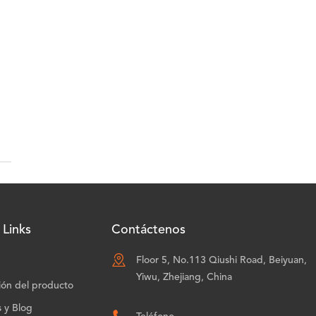
 Links
Contáctenos

Floor 5, No.113 Qiushi Road, Beiyuan,
Yiwu, Zhejiang, China
ión del producto
s y Blog