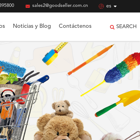
895800

sales2@goodseller.com.cn

es
os
Noticias y Blog
Contáctenos
SEARCH