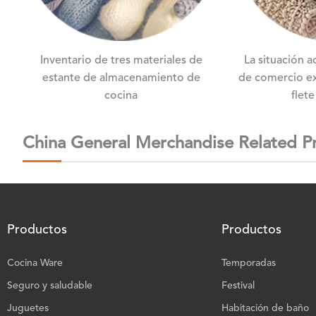
Inventario de tres materiales de
La situación a
estante de almacenamiento de
de comercio ex
cocina
flete
China General Merchandise Related P
Productos
Productos
Cocina Ware
Temporadas
Seguro y saludable
Festival
Juguetes
Habitación de baño