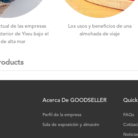
ctual de las empresas
Los usos y beneficios de una
terior de Yiwu bajo el
almohada de viaje
 de alta mar
roducts
Acerca De GOODSELLER
Quick
Perfil de la empresa
FAQs
Sala de exposición y almacén
Cotizac
Noticia