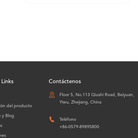
 Links
Contáctenos

Floor 5, No.113 Qiushi Road, Beiyuan,
Yiwu, Zhejiang, China
ión del producto
s y Blog

Teléfono
os
+86-0579-89895800
nes