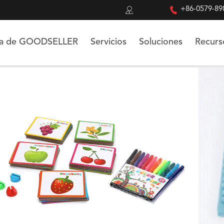


+86-0579-89
ca de GOODSELLER
Servicios
Soluciones
Recurs