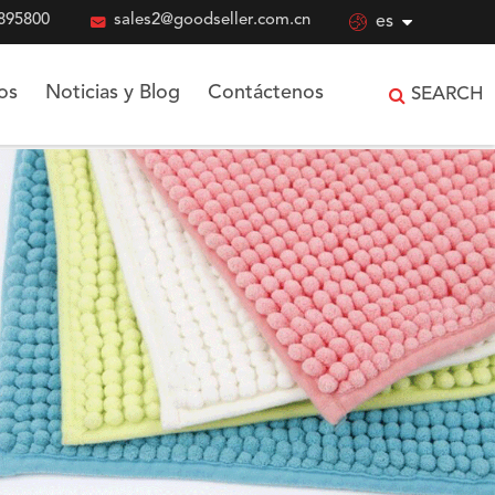
895800

sales2@goodseller.com.cn

es
os
Noticias y Blog
Contáctenos
SEARCH