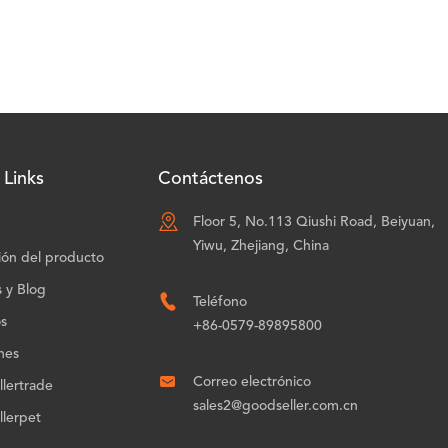
 Links
Contáctenos

Floor 5, No.113 Qiushi Road, Beiyuan,
Yiwu, Zhejiang, China
ión del producto
s y Blog

Teléfono
os
+86-0579-89895800
nes

Correo electrónico
lertrade
sales2@goodseller.com.cn
lerpet