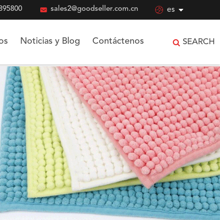
895800

sales2@goodseller.com.cn

es
os
Noticias y Blog
Contáctenos
SEARCH