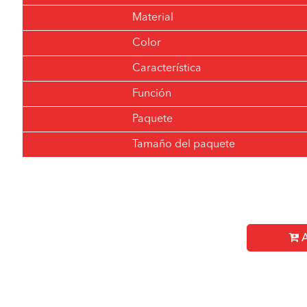
Material
Color
Característica
Función
Paquete
Tamaño del paquete
A