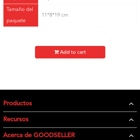
Tamaño del
11*8*19 cm
paquete
Add to cart
Productos
Recursos
Acerca de GOODSELLER