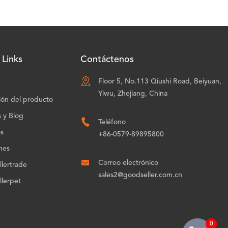
 Links
Contáctenos

Floor 5, No.113 Qiushi Road, Beiyuan,
Yiwu, Zhejiang, China
ión del producto
s y Blog

Teléfono
os
+86-0579-89895800
nes

Correo electrónico
lertrade
sales2@goodseller.com.cn
lerpet
0