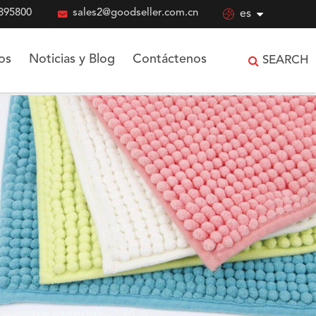
895800

sales2@goodseller.com.cn

es
os
Noticias y Blog
Contáctenos
SEARCH