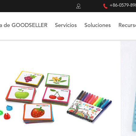


+86-0579-89
ca de GOODSELLER
Servicios
Soluciones
Recurs