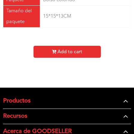
Paquete
Bolso colorido
Tamaño del
15*15*13CM
paquete
Add to cart
Productos
Recursos
Acerca de GOODSELLER