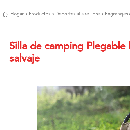

Hogar
Productos
Deportes al aire libre
Engranajes
Silla de camping Plegable
salvaje