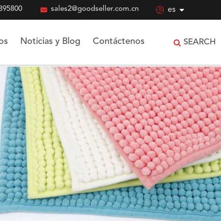
895800

sales2@goodseller.com.cn

es
os
Noticias y Blog
Contáctenos
SEARCH