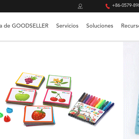


+86-0579-89
ca de GOODSELLER
Servicios
Soluciones
Recurs