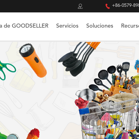


+86-0579-89
ca de GOODSELLER
Servicios
Soluciones
Recurs