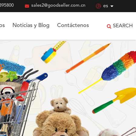
895800

sales2@goodseller.com.cn

es
os
Noticias y Blog
Contáctenos
SEARCH