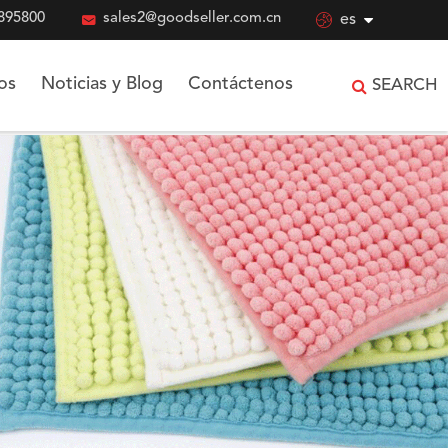
895800

sales2@goodseller.com.cn

es
os
Noticias y Blog
Contáctenos
SEARCH