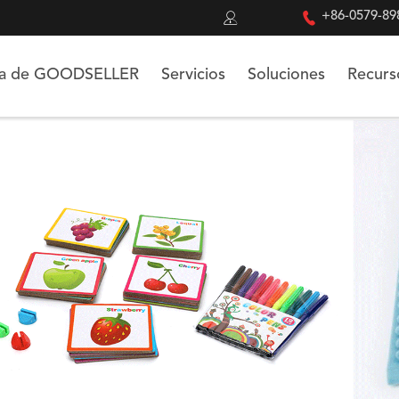


+86-0579-89
ca de GOODSELLER
Servicios
Soluciones
Recurs