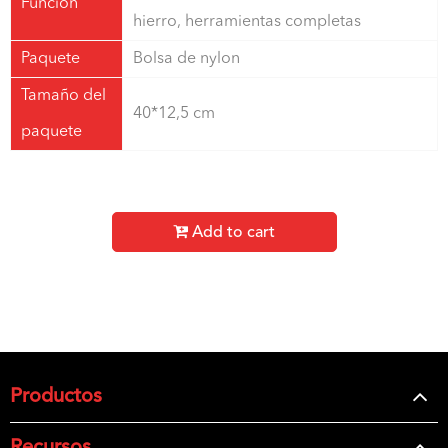
Función
hierro, herramientas completas
Paquete
Bolsa de nylon
Tamaño del
40*12,5 cm
paquete
Add to cart
Productos